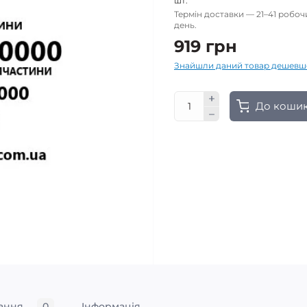
шт.
Термін доставки — 21–41 робоч
день.
919 грн
Знайшли даний товар дешевш
До коши
ання
0
Iнформація