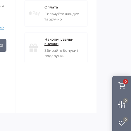
ий
Оплата
Сплачуйте швидко
та зручно
е?
Накопичувальні
знижки
ка
Збирайте бонуси і
подарунки
0
0
0