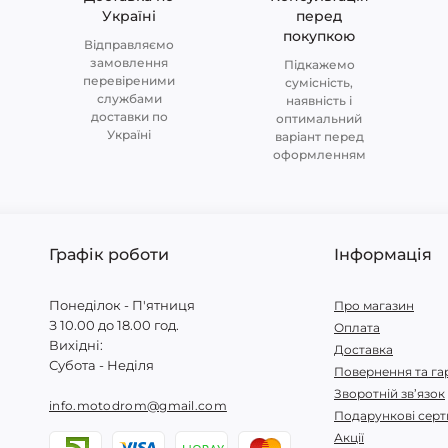
Україні
перед
покупкою
Відправляємо
замовлення
Підкажемо
перевіреними
сумісність,
службами
наявність і
доставки по
оптимальний
Україні
варіант перед
оформленням
Графік роботи
Інформація
Понеділок - П'ятниця
Про магазин
З 10.00 до 18.00 год.
Оплата
Вихідні:
Доставка
Субота - Неділя
Повернення та га
Зворотній зв’язок
info.motodrom@gmail.com
Подарункові серт
Акції