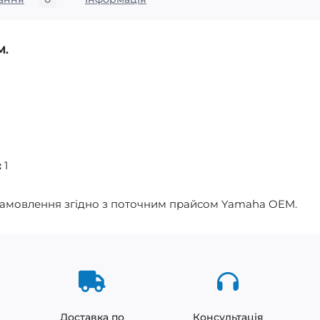
M.
:
1
замовлення згідно з поточним прайсом Yamaha OEM.
Доставка по
Консультація