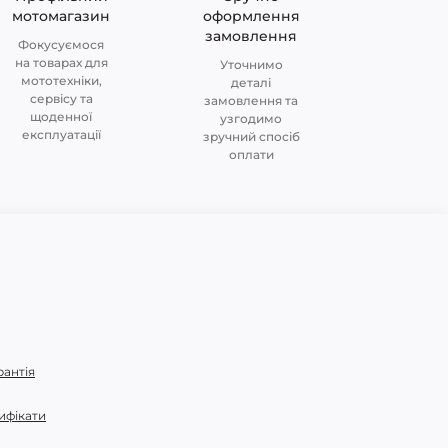
мотомагазин
оформлення
замовлення
Фокусуємося
на товарах для
Уточнимо
мототехніки,
деталі
сервісу та
замовлення та
щоденної
узгодимо
експлуатації
зручний спосіб
оплати
рантія
ифікати