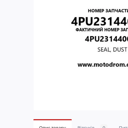
Опис товару
Відгуків
0
Пит