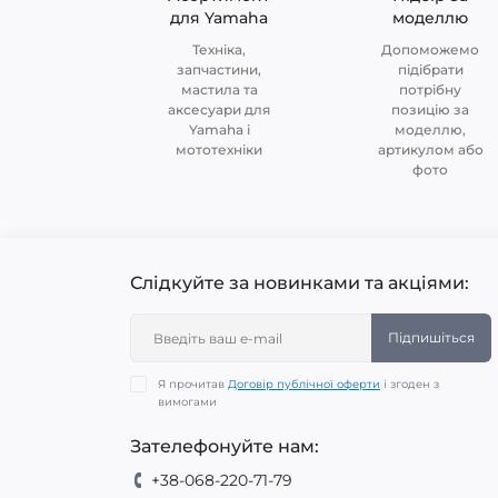
для Yamaha
моделлю
Техніка,
Допоможемо
запчастини,
підібрати
мастила та
потрібну
аксесуари для
позицію за
Yamaha і
моделлю,
мототехніки
артикулом або
фото
Слідкуйте за новинками та акціями:
Підпишіться
Я прочитав
Договір публічної оферти
і згоден з
вимогами
Зателефонуйте нам:
+38-068-220-71-79